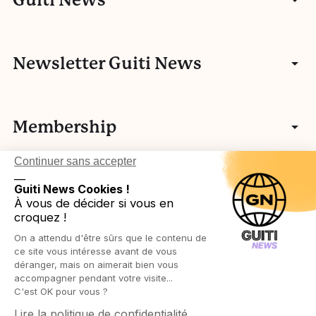
Guiti News
Entretiens
Communauté
Newsletter Guiti News
Portfolios
Qui sommes-nous ?
Manifeste
Vidéos
Membership
Nos autres activités
Fake news
L’histoire de Guiti
Podcasts
Continuer sans accepter
Vos idées
L’équipe Guiti News
Ressources pédagogiques
Testez-vous
__
Login in
Légal
Guiti News Cookies !
Cartographie des membres associatifs
Réseau européen
À vous de décider si vous en
Agenda
croquez !
Devenir membre
Protection des publics
On a attendu d'être sûrs que le contenu de
Ressources pédagogiques
Politique de confidentialité
ce site vous intéresse avant de vous
déranger, mais on aimerait bien vous
accompagner pendant votre visite...
Politique de cookies
C'est OK pour vous ?
Lire la politique de confidentialité