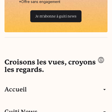
*Offre sans engagement
Je m'abonne à guiti news
Croisons les vues, croyons
les regards.
Accueil
Articles