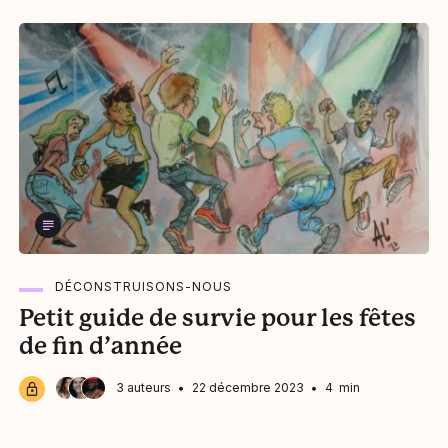
DÉCONSTRUISONS-NOUS
Petit guide de survie pour les fêtes
de fin d’année
Nina Gheddar
3 auteurs
22 décembre 2023
4 min
Justine Segui