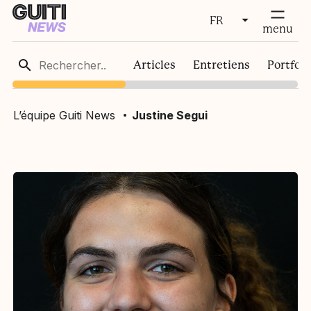
FR
fermer
menu
FR
Articles
Entretiens
Portfoli
EN
L’équipe Guiti News
Justine Segui