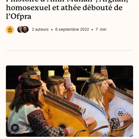
homosexuel et athée débouté de
l’Ofpra
2 auteurs
Justine Segui
6 septembre 2022
7 min
Federico Iwakawa