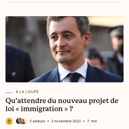
Al' Mata
À LA LOUPE
Qu’attendre du nouveau projet de
loi « immigration » ?
2 auteurs
Justine Segui
2 novembre 2022
7 min