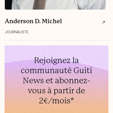
Anderson D. Michel
J
JOURNALISTE
JO
Rejoignez la
communauté Guiti
News et abonnez-
vous à partir de
2€/mois*