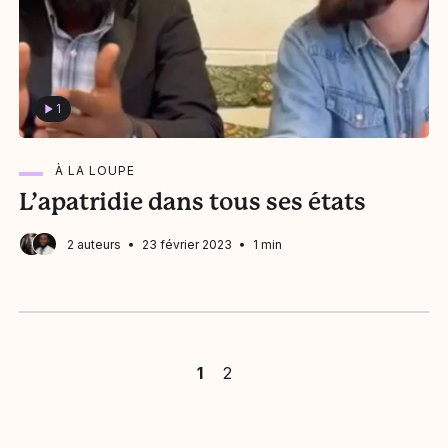
1
À LA LOUPE
L’apatridie dans tous ses états
2 auteurs
Louis Witter
23 février 2023
1 min
Anderson D. Michel
1
2