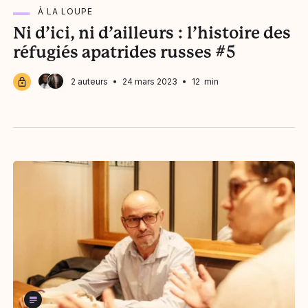
À LA LOUPE
Ni d’ici, ni d’ailleurs : l’histoire des
réfugiés apatrides russes #5
2 auteurs
Anderson D. Michel
24 mars 2023
12 min
Louis Witter