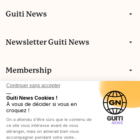
Articles
Guiti News
Entretiens
Communauté
Newsletter Guiti News
Portfolios
Qui sommes-nous ?
Manifeste
Vidéos
Membership
Nos autres activités
Fake news
L’histoire de Guiti
Podcasts
Continuer sans accepter
Vos idées
L’équipe Guiti News
Ressources pédagogiques
Testez-vous
__
Login in
Légal
Guiti News Cookies !
Cartographie des membres associatifs
Réseau européen
À vous de décider si vous en
Agenda
croquez !
Devenir membre
Protection des publics
On a attendu d'être sûrs que le contenu de
Ressources pédagogiques
Politique de confidentialité
ce site vous intéresse avant de vous
déranger, mais on aimerait bien vous
accompagner pendant votre visite...
Politique de cookies