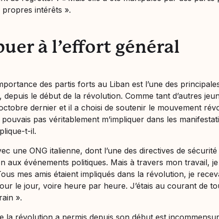
s propres intérêts
».
uer à l’effort général
mportance des partis forts au Liban est l’une des principale
 depuis le début de la révolution. Comme tant d’autres jeun
octobre dernier et il a choisi de soutenir le mouvement révo
 pouvais pas véritablement m’impliquer dans les manifestat
plique-t-il.
avec une ONG italienne, dont l’une des directives de sécurité 
on aux événements politiques. Mais à travers mon travail, je
 Tous mes amis étaient impliqués dans la révolution, je rece
our le jour, voire heure par heure. J’étais au courant de to
rain
».
e la révolution a permis depuis son début est incommensu