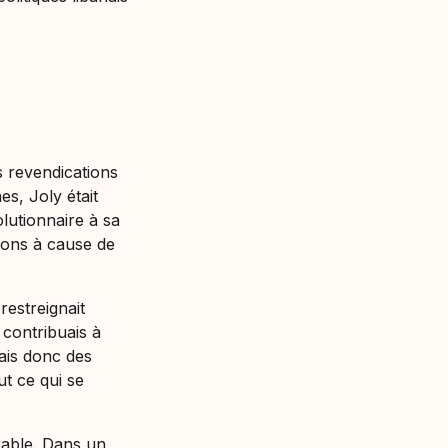
s revendications
es, Joly était
lutionnaire à sa
ions à cause de
restreignait
 contribuais à
vais donc des
ut ce qui se
rable. Dans un