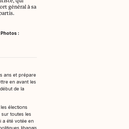
tiste, qui
ort général à sa
partis.
 Photos :
ois ans et prépare
ttre en avant les
début de la
les élections
 sur toutes les
oi a été votée en
olitiques libanais