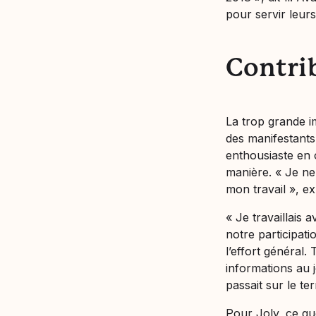
pour servir leur
Contrib
La trop grande i
des manifestants,
enthousiaste en 
manière. «
Je ne
mon travail
», ex
«
Je travaillais 
notre participati
l’effort général.
informations au j
passait sur le ter
Pour Joly, ce qu