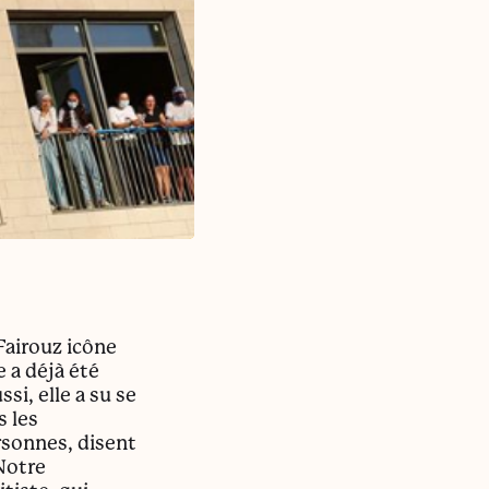
Fairouz icône
 a déjà été
i, elle a su se
s les
rsonnes, disent
 Notre