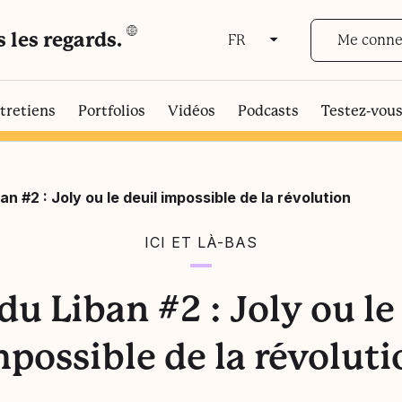
s les regards.
Me conne
FR
FR
EN
tretiens
Portfolios
Vidéos
Podcasts
Testez-vou
an #2 : Joly ou le deuil impossible de la révolution
ICI ET LÀ-BAS
du Liban #2 : Joly ou le
mpossible de la révoluti