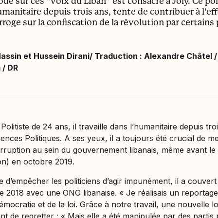
e sur ces “voix du Liban” est consacré à Joly. Ce poli
umanitaire depuis trois ans, tente de contribuer à l’eff
rroge sur la confiscation de la révolution par certains 
assin et Hussein Dirani/ Traduction : Alexandre Châtel /
 / DR
 Politiste de 24 ans, il travaille dans l’humanitaire depuis tr
nces Politiques. A ses yeux, il a toujours été crucial de me
ruption au sein du gouvernement libanais, même avant le 
on) en octobre 2019.
e d’empêcher les politiciens d’agir impunément, il a couvert 
e 2018 avec une ONG libanaise. «
Je réalisais un reportage
démocratie et de la loi. Grâce à notre travail, une nouvelle l
vant de regretter : «
Mais elle a été manipulée par des partis p