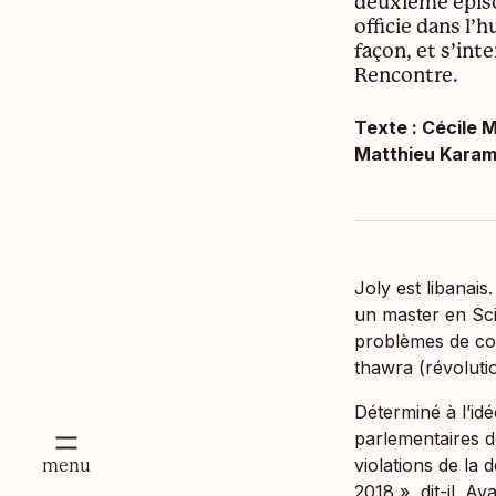
deuxième épisod
officie dans l’h
façon, et s’inte
Rencontre.
Texte : Cécile M
Matthieu Karam
Joly est libanais.
un master en Scie
problèmes de cor
thawra (révoluti
Déterminé à l’idé
parlementaires d
violations de la 
mer
menu
2018
», dit-il. A