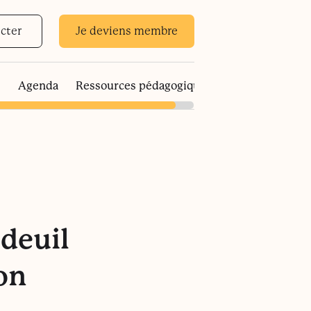
cter
Je deviens membre
s
Agenda
Ressources pédagogiques
 deuil
on