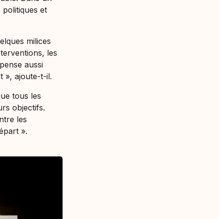
politiques et
uelques milices
terventions, les
pense aussi
t
», ajoute-t-il.
ue tous les
s objectifs.
tre les
départ
».