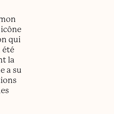
e mon
 icône
on qui
 été
t la
le a su
tions
les