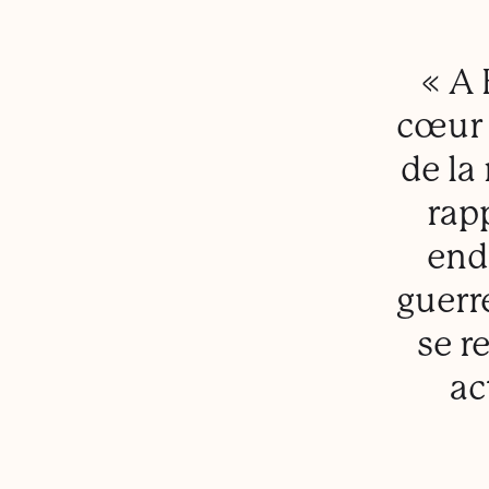
« A 
cœur 
de la
rap
end
guerre
se r
ac