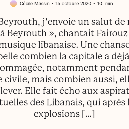
Cécile Massin
15 octobre 2020
10 min
Beyrouth, j’envoie un salut d
à Beyrouth », chantait Fairouz
 musique libanaise. Une chans
pelle combien la capitale a déjà
ommagée, notamment pendan
 civile, mais combien aussi, el
elever. Elle fait écho aux aspira
tuelles des Libanais, qui après 
explosions […]