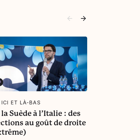
ICI ET LÀ-BAS
ICI ET LÀ-B
la Suède à l’Italie : des
Pakistan : q
ections au goût de droite
pauvre qui pa
xtrême)
changement 