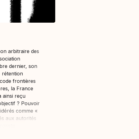
on arbitraire des
sociation
bre dernier, son
e rétention
 code frontières
res, la France
 ainsi reçu
objectif ? Pouvoir
nsidérés comme «
rés aux autorités
roriste