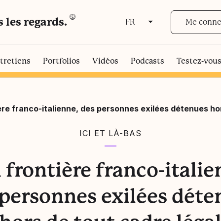
s les regards.
Me conne
FR
FR
EN
tretiens
Portfolios
Vidéos
Podcasts
Testez-vou
ière franco-italienne, des personnes exilées détenues ho
ICI ET LÀ-BAS
a frontière franco-italie
 personnes exilées déte