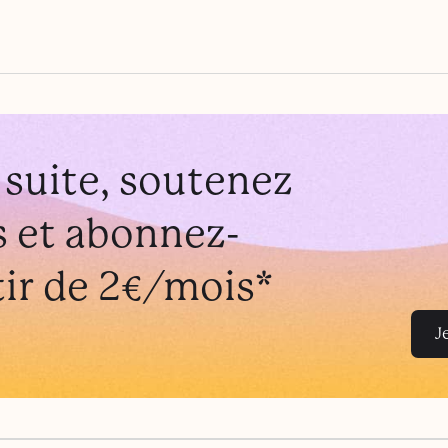
a suite, soutenez
 et abonnez-
tir de 2€/mois*
J