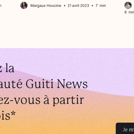
n
Margaux Houcine
21 avril 2023
7 min
6 mi
 la
uté Guiti News
z-vous à partir
is*
Je m