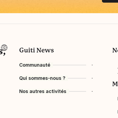
s,
Guiti News
N
Communauté
Qui sommes-nous ?
Manifeste
M
Nos autres activités
Fake news
L’histoire de Guiti
Vos idées
L’équipe Guiti News
Ressources pédagogiques
Cartographie des membres
Réseau européen