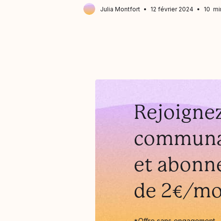
Julia Montfort
12 février 2024
10 mi
Rejoignez
communa
et abonne
de 2€/mo
*Offre sans engagement