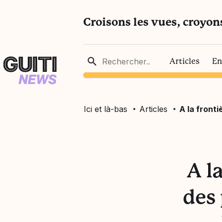
Croisons les vues, croyon
Articles
En
Ici et là-bas
Articles
A la front
A l
des
ssociatifs