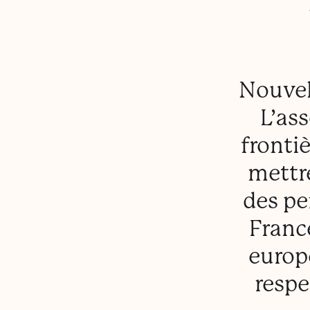
Nouvel
L’as
fronti
mettre
des pe
France
europ
respe