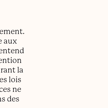
l
mement.
e aux
 entend
tention
rant la
es lois
ces ne
ns des