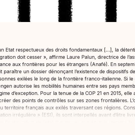
un Etat respectueux des droits fondamentaux […], la détenti
ation doit cesser », affirme Laure Palun, directrice de l’as
stance aux frontières pour les étrangers (Anafé). En septem
it paraître un dossier dénonçant l’existence de dispositifs d
onnes exilées le long de la frontière franco-italienne. Si le
ngen autorise les mobilités humaines entre ses pays memb
gime d’exception. Pour la tenue de la COP 21 en 2015, elle a
 créer des points de contrôles sur ses zones frontalières. L’
au territoire français aux exilés traversant ces régions. Co
tion irrégulière » (ESI), ils sont interpellés avant d’être liv
ia l’instauration de l’état d’urgence, puis sous la menace ter