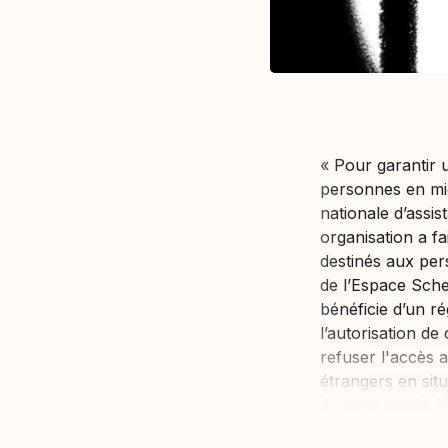
« Pour garantir 
personnes en migr
nationale d’assi
organisation a fa
destinés aux pers
de l’Espace Sche
bénéficie d’un ré
l’autorisation de
refuser l'accès 
étrangers en situa
du pays voisin. V
constante, ce...