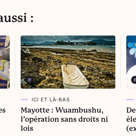
ussi :
ICI ET LÀ-BAS
es
Mayotte : Wuambushu,
De 
l’opération sans droits ni
él
lois
(e