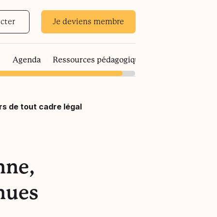
cter
Je deviens membre
s
Agenda
Ressources pédagogiques
rs de tout cadre légal
nne,
nues