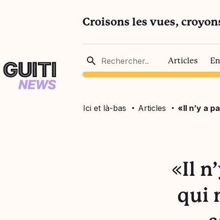
Croisons les vues, croyon
Articles
En
Ici et là-bas
Articles
«Il n’y a 
«Il n
qui 
ssociatifs