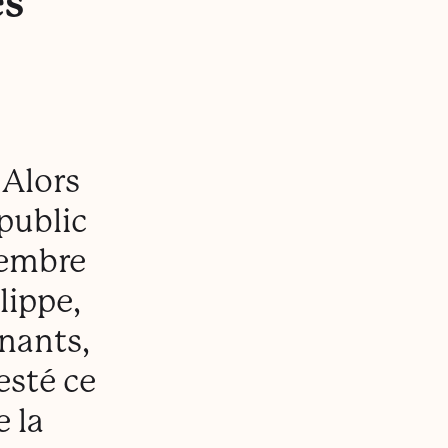
es
 Alors
 public
vembre
lippe,
gnants,
esté ce
 la