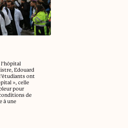
l’hôpital
istre, Edouard
d’étudiants ont
ital », celle
pleur pour
conditions de
e à une