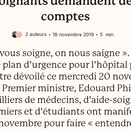
oignants demandent d
comptes
2 auteurs
Laëtitia Romain
18 novembre 2019
5 min
Zaher Al-Zaher
vous soigne, on nous saigne ».
 plan d’urgence pour l’hôpital
être dévoilé ce mercredi 20 no
e Premier ministre, Edouard Phi
lliers de médecins, d’aide-soi
rmiers et d’étudiants ont manif
 novembre pour faire « entendre