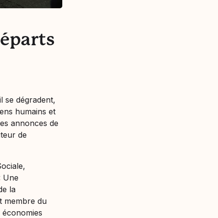
départs
il se dégradent,
yens humains et
u des annonces de
teur de
Sociale,
«
Une
de la
 et membre du
es économies