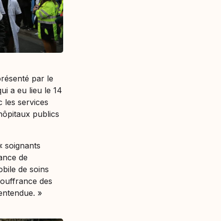
présenté par le
i a eu lieu le 14
les services
 hôpitaux publics
 «
soignants
rance de
obile de soins
souffrance des
t entendue
. »