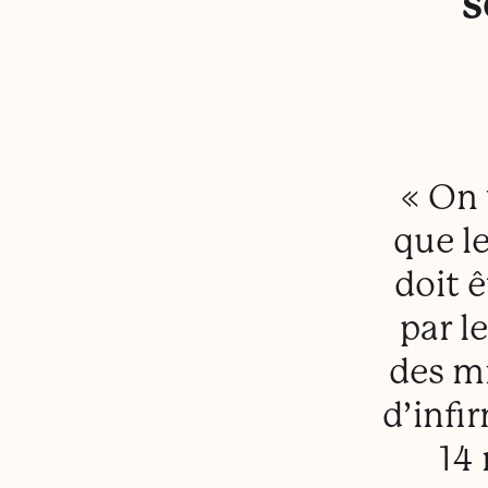
s
« On 
que le
doit 
par l
des mi
d’infi
14