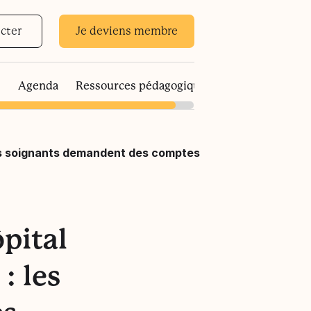
cter
Je deviens membre
s
Agenda
Ressources pédagogiques
: les soignants demandent des comptes
ôpital
: les