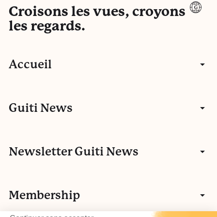
Croisons les vues, croyons
les regards.
Accueil
Articles
Guiti News
Entretiens
Communauté
Newsletter Guiti News
Portfolios
Qui sommes-nous ?
Manifeste
Vidéos
Membership
Nos autres activités
Fake news
L’histoire de Guiti
Podcasts