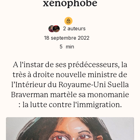
xénophobe
2 auteurs
Ali Bachir Mustafa
18 septembre 2022
Al' Mata
5 min
A l'instar de ses prédécesseurs, la
très à droite nouvelle ministre de
l’Intérieur du Royaume-Uni Suella
Braverman martèle sa monomanie
: la lutte contre l'immigration.