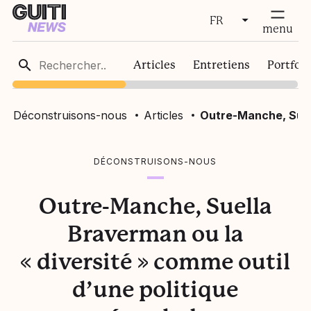
FR
fermer
menu
FR
Articles
Entretiens
Portfoli
EN
Déconstruisons-nous
Articles
Outre-Manche, Suell
DÉCONSTRUISONS-NOUS
Outre-Manche, Suella
Braverman ou la
« diversité » comme outil
d’une politique