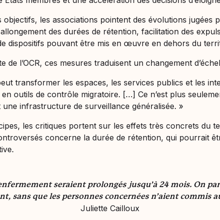
 États membres et une accélération des décisions d’éloign
 objectifs, les associations pointent des évolutions jugées 
allongement des durées de rétention, facilitation des expuls
 dispositifs pouvant être mis en œuvre en dehors du terri
te de l’OCR, ces mesures traduisent un changement d’échell
ut transformer les espaces, les services publics et les int
n outils de contrôle migratoire. […] Ce n’est plus seulemen
t une infrastructure de surveillance généralisée. »
ipes, les critiques portent sur les effets très concrets du te
controversés concerne la durée de rétention, qui pourrait ê
ive.
d’enfermement seraient prolongés jusqu’à 24 mois. On par
t, sans que les personnes concernées n’aient commis au
Juliette Cailloux