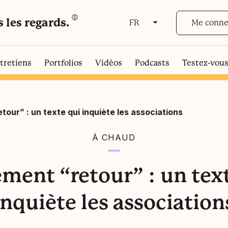
s les regards.
Me conne
FR
FR
EN
tretiens
Portfolios
Vidéos
Podcasts
Testez-vou
tour” : un texte qui inquiète les associations
À CHAUD
ment “retour” : un tex
inquiète les association