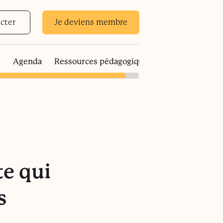
cter
Je deviens membre
s
Agenda
Ressources pédagogiques
te qui
s