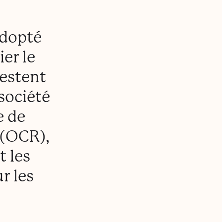
adopté
er le
restent
société
e de
 (OCR),
t les
ur les