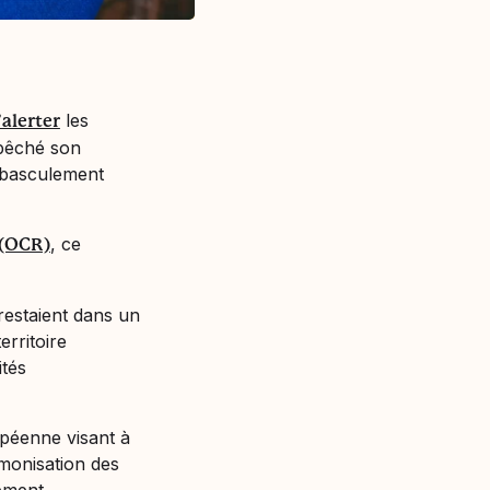
les
’alerter
mpêché son
e basculement
, ce
 (OCR)
 restaient dans un
erritoire
ités
opéenne visant à
monisation des