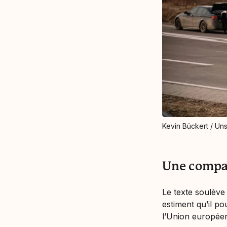
Kevin Bückert / Un
Une compat
Le texte soulève 
estiment qu’il p
l’Union europée