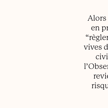
Alors
en p
“règle
vives 
civ
l’Obse
revi
risqu