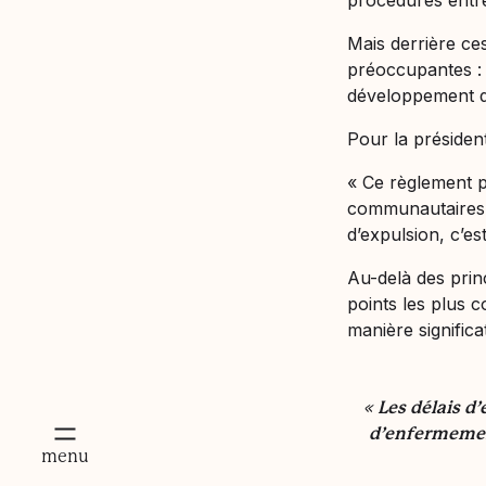
procédures entre
Mais derrière ces
préoccupantes : 
développement de
Pour la présiden
« Ce règlement pe
communautaires e
d’expulsion, c’es
Au-delà des princ
points les plus 
manière significat
« Les délais 
d’enfermemen
mer
menu