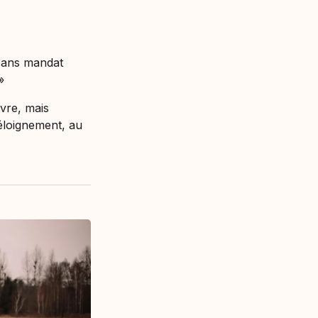
 sans mandat
»
uvre, mais
’éloignement, au