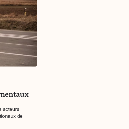
damentaux
s acteurs
ationaux de