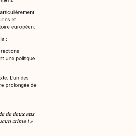
ement.
particulièrement
ions et
toire européen.
e :
eractions
t une politique
xte. L’un des
tre prolongée de
le de deux ans
cun crime ! »