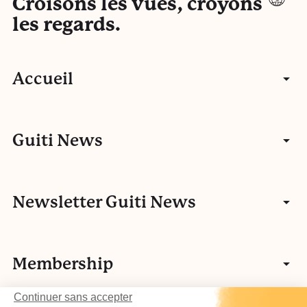
Croisons les vues, croyons
les regards.
Accueil
Articles
Guiti News
Entretiens
Communauté
Newsletter Guiti News
Portfolios
Qui sommes-nous ?
Manifeste
Vidéos
Membership
Nos autres activités
Fake news
L’histoire de Guiti
Podcasts
Continuer sans accepter
Vos idées
L’équipe Guiti News
Ressources pédagogiques