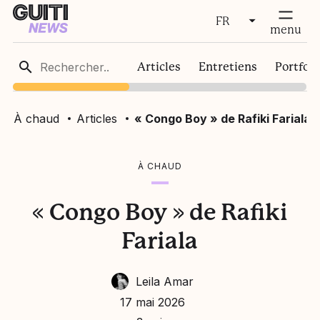
FR
fermer
menu
FR
Articles
Entretiens
Portfoli
EN
À chaud
Articles
« Congo Boy » de Rafiki Fariala
À CHAUD
« Congo Boy » de Rafiki
Fariala
Leila Amar
17 mai 2026