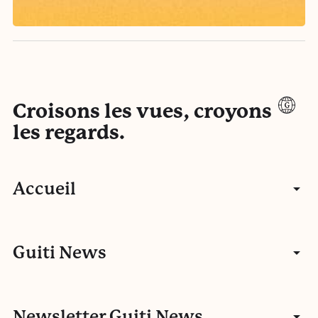
Croisons les vues, croyons
les regards.
Accueil
Articles
Guiti News
Entretiens
Communauté
Newsletter Guiti News