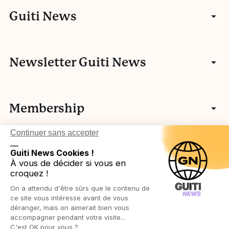
Articles
Guiti News
Entretiens
Communauté
Newsletter Guiti News
Portfolios
Qui sommes-nous ?
Manifeste
Vidéos
Membership
Nos autres activités
Fake news
L’histoire de Guiti
Podcasts
Continuer sans accepter
Vos idées
L’équipe Guiti News
Ressources pédagogiques
Testez-vous
__
Login in
Légal
Guiti News Cookies !
Cartographie des membres associatifs
Réseau européen
À vous de décider si vous en
Agenda
croquez !
Devenir membre
Protection des publics
On a attendu d'être sûrs que le contenu de
Ressources pédagogiques
Politique de confidentialité
ce site vous intéresse avant de vous
déranger, mais on aimerait bien vous
accompagner pendant votre visite...
Politique de cookies
C'est OK pour vous ?