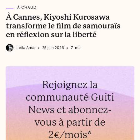
À CHAUD
À Cannes, Kiyoshi Kurosawa
N
transforme le film de samouraïs
b
en réflexion sur la liberté
Leila Amar
25 juin 2026
7 min
Rejoignez la
communauté Guiti
News et abonnez-
vous à partir de
2€/mois*