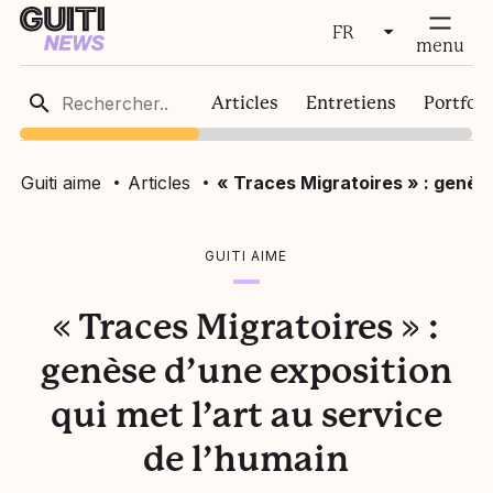
FR
fermer
menu
FR
Articles
Entretiens
Portfoli
EN
Guiti aime
Articles
« Traces Migratoires » : genèse
GUITI AIME
« Traces Migratoires » :
genèse d’une exposition
qui met l’art au service
de l’humain