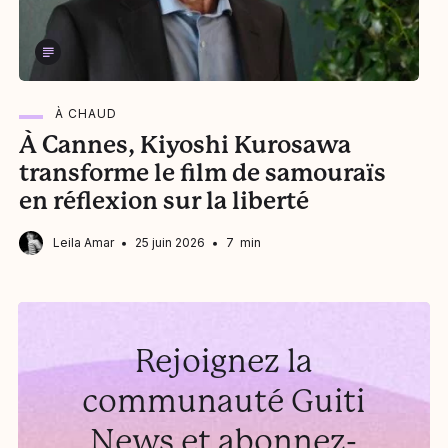
À CHAUD
À Cannes, Kiyoshi Kurosawa
N
transforme le film de samouraïs
b
en réflexion sur la liberté
Leila Amar
25 juin 2026
7 min
Rejoignez la
communauté Guiti
News et abonnez-