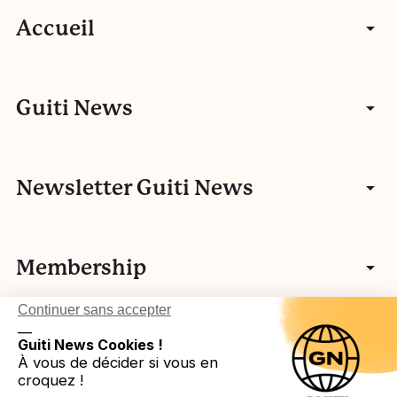
Accueil
Articles
Guiti News
Entretiens
Communauté
Newsletter Guiti News
Portfolios
Qui sommes-nous ?
Manifeste
Vidéos
Membership
Nos autres activités
Fake news
L’histoire de Guiti
Podcasts
Continuer sans accepter
Vos idées
L’équipe Guiti News
Ressources pédagogiques
Testez-vous
__
Login in
Légal
Guiti News Cookies !
Cartographie des membres associatifs
Réseau européen
À vous de décider si vous en
Agenda
croquez !
Devenir membre