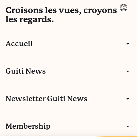
Croisons les vues, croyons
les regards.
Accueil
Articles
Guiti News
Entretiens
Communauté
Newsletter Guiti News
Portfolios
Qui sommes-nous ?
Manifeste
Vidéos
Membership
Nos autres activités
Fake news
L’histoire de Guiti
Podcasts