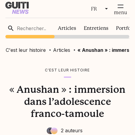
FR
fermer
menu
FR
Articles
Entretiens
Portfoli
EN
C'est leur histoire
Articles
« Anushan » : immersio
C'EST LEUR HISTOIRE
« Anushan » : immersion
dans l’adolescence
franco-tamoule
2 auteurs
Sidney Cadot-Sambosi