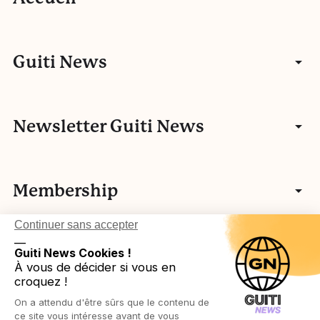
Articles
Guiti News
Entretiens
Communauté
Newsletter Guiti News
Portfolios
Qui sommes-nous ?
Manifeste
Vidéos
Membership
Nos autres activités
Fake news
L’histoire de Guiti
Podcasts
Continuer sans accepter
Vos idées
L’équipe Guiti News
Ressources pédagogiques
Testez-vous
__
Login in
Légal
Guiti News Cookies !
Cartographie des membres associatifs
Réseau européen
À vous de décider si vous en
Agenda
croquez !
Devenir membre
Protection des publics
On a attendu d'être sûrs que le contenu de
Ressources pédagogiques
Politique de confidentialité
ce site vous intéresse avant de vous