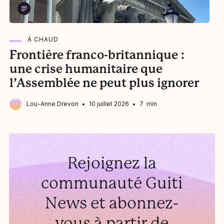
À CHAUD
Frontière franco-britannique :
L
une crise humanitaire que
l’Assemblée ne peut plus ignorer
Lou-Anne Drevon
10 juillet 2026
7 min
Rejoignez la
communauté Guiti
News et abonnez-
vous à partir de