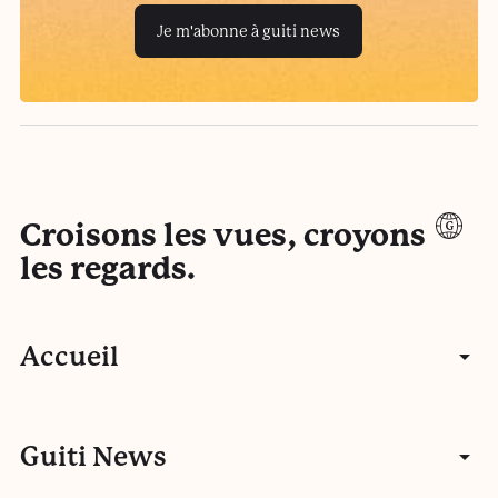
Je m'abonne à guiti news
Croisons les vues, croyons
les regards.
Accueil
Articles
Guiti News