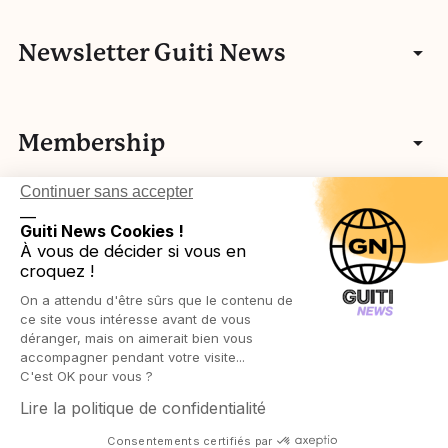
Entretiens
Communauté
Newsletter Guiti News
Portfolios
Qui sommes-nous ?
Manifeste
Vidéos
Membership
Nos autres activités
Fake news
L’histoire de Guiti
Podcasts
Continuer sans accepter
Vos idées
L’équipe Guiti News
Ressources pédagogiques
Testez-vous
__
Login in
Légal
Guiti News Cookies !
Cartographie des membres associatifs
Réseau européen
À vous de décider si vous en
Agenda
croquez !
Devenir membre
Protection des publics
On a attendu d'être sûrs que le contenu de
Ressources pédagogiques
Politique de confidentialité
ce site vous intéresse avant de vous
déranger, mais on aimerait bien vous
accompagner pendant votre visite...
Politique de cookies
C'est OK pour vous ?
Lire la politique de confidentialité
Conditions générales de vente
Consentements certifiés par