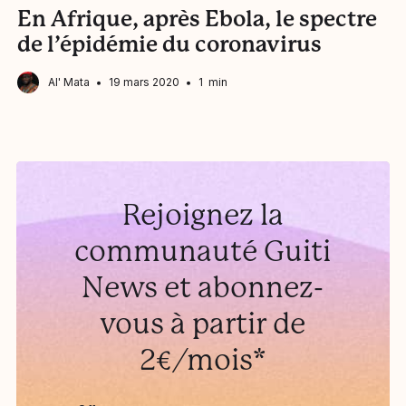
En Afrique, après Ebola, le spectre
U
de l’épidémie du coronavirus
a
Al' Mata
19 mars 2020
1 min
Rejoignez la
communauté Guiti
News et abonnez-
vous à partir de
2€/mois*