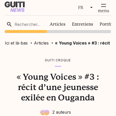
FR
fermer
menu
FR
Articles
Entretiens
Portfoli
EN
Ici et là-bas
Articles
« Young Voices » #3 : récit 
GUITI CROQUE
« Young Voices » #3 :
récit d’une jeunesse
exilée en Ouganda
2 auteurs
Maia Courtois