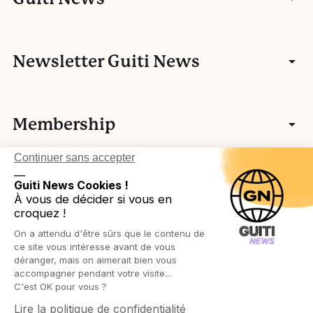
Entretiens
Communauté
Newsletter Guiti News
Portfolios
Qui sommes-nous ?
Manifeste
Vidéos
Membership
Nos autres activités
Fake news
L’histoire de Guiti
Podcasts
Continuer sans accepter
Vos idées
L’équipe Guiti News
Ressources pédagogiques
Testez-vous
__
Login in
Légal
Guiti News Cookies !
Cartographie des membres associatifs
Réseau européen
À vous de décider si vous en
Agenda
croquez !
Devenir membre
Protection des publics
On a attendu d'être sûrs que le contenu de
Ressources pédagogiques
Politique de confidentialité
ce site vous intéresse avant de vous
déranger, mais on aimerait bien vous
accompagner pendant votre visite...
Politique de cookies
C'est OK pour vous ?
Lire la politique de confidentialité