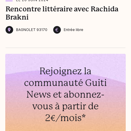
Rencontre littéraire avec Rachida
[
Brakni
m
€
BAGNOLET 93170
Entrée libre
Rejoignez la
communauté Guiti
News et abonnez-
vous à partir de
2€/mois*