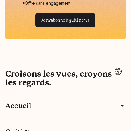
*Offre sans engagement
Je m'abonne à guiti news
Croisons les vues, croyons
les regards.
Accueil
Articles