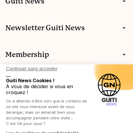
Guiti News
Entretiens
Communauté
Newsletter Guiti News
Portfolios
Qui sommes-nous ?
Manifeste
Vidéos
Membership
Nos autres activités
Fake news
L’histoire de Guiti
Podcasts
Continuer sans accepter
Vos idées
L’équipe Guiti News
Ressources pédagogiques
Testez-vous
__
Login in
Légal
Guiti News Cookies !
Cartographie des membres associatifs
Réseau européen
À vous de décider si vous en
Agenda
croquez !
Devenir membre
Protection des publics
On a attendu d'être sûrs que le contenu de
Ressources pédagogiques
Politique de confidentialité
ce site vous intéresse avant de vous
déranger, mais on aimerait bien vous
accompagner pendant votre visite...
Politique de cookies
C'est OK pour vous ?