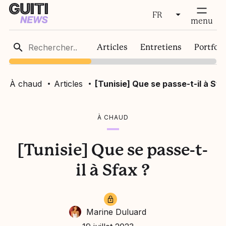
FR
fermer
menu
FR
Articles
Entretiens
Portfoli
EN
À chaud
Articles
[Tunisie] Que se passe-t-il à Sfa
À CHAUD
[Tunisie] Que se passe-t-
il à Sfax ?
Marine Duluard