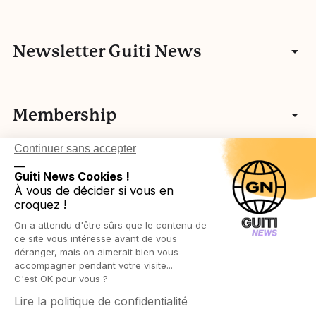
Entretiens
Communauté
Newsletter Guiti News
Portfolios
Qui sommes-nous ?
Manifeste
Vidéos
Membership
Nos autres activités
Fake news
L’histoire de Guiti
Podcasts
Continuer sans accepter
Vos idées
L’équipe Guiti News
Ressources pédagogiques
Testez-vous
__
Login in
Légal
Guiti News Cookies !
Cartographie des membres associatifs
Réseau européen
À vous de décider si vous en
Agenda
croquez !
Devenir membre
Protection des publics
On a attendu d'être sûrs que le contenu de
Ressources pédagogiques
Politique de confidentialité
ce site vous intéresse avant de vous
déranger, mais on aimerait bien vous
accompagner pendant votre visite...
Politique de cookies
C'est OK pour vous ?
Lire la politique de confidentialité
Conditions générales de vente