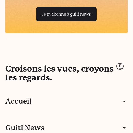
Je m'abonne à guiti news
Croisons les vues, croyons
les regards.
Accueil
Articles
Guiti News