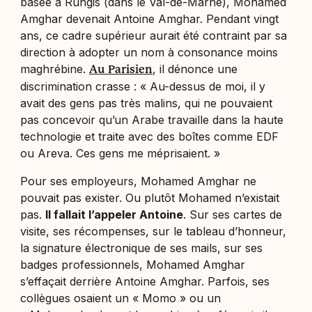
basée à Rungis (dans le Val-de-Marne), Mohamed
Amghar devenait Antoine Amghar. Pendant vingt
ans, ce cadre supérieur aurait été contraint par sa
direction à adopter un nom à consonance moins
maghrébine.
, il dénonce une
Au
Parisien
discrimination crasse : «
Au-dessus de moi, il y
avait des gens pas très malins, qui ne pouvaient
pas concevoir qu’un Arabe travaille dans la haute
technologie et traite avec des boîtes comme EDF
ou Areva. Ces gens me méprisaient
. »
Pour ses employeurs, Mohamed Amghar ne
pouvait pas exister. Ou plutôt Mohamed n’existait
pas.
Il fallait l’appeler Antoine
. Sur ses cartes de
visite, ses récompenses, sur le tableau d’honneur,
la signature électronique de ses mails, sur ses
badges professionnels, Mohamed Amghar
s’effaçait derrière Antoine Amghar. Parfois, ses
collègues osaient un «
Momo
» ou un