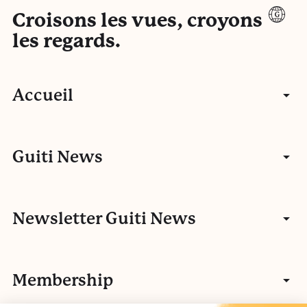
Croisons les vues, croyons
les regards.
Accueil
Articles
Guiti News
Entretiens
Communauté
Newsletter Guiti News
Portfolios
Qui sommes-nous ?
Manifeste
Vidéos
Membership
Nos autres activités
Fake news
L’histoire de Guiti
Podcasts