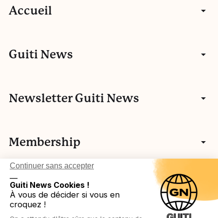
Accueil
Articles
Guiti News
Entretiens
Communauté
Newsletter Guiti News
Portfolios
Qui sommes-nous ?
Manifeste
Vidéos
Membership
Nos autres activités
Fake news
L’histoire de Guiti
Podcasts
Continuer sans accepter
Vos idées
L’équipe Guiti News
Ressources pédagogiques
Testez-vous
__
Login in
Légal
Guiti News Cookies !
Cartographie des membres associatifs
Réseau européen
À vous de décider si vous en
Agenda
croquez !
Devenir membre
Protection des publics