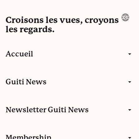
Croisons les vues, croyons
les regards.
Accueil
Articles
Guiti News
Entretiens
Communauté
Newsletter Guiti News
Portfolios
Qui sommes-nous ?
Manifeste
Vidéos
Membership
Nos autres activités
Fake news
L’histoire de Guiti