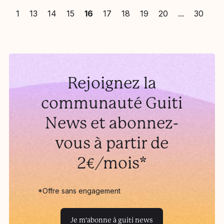
1
13
14
15
16
17
18
19
20
30
Rejoignez la
communauté Guiti
News et abonnez-
vous à partir de
2€/mois*
*Offre sans engagement
Je m'abonne à guiti news