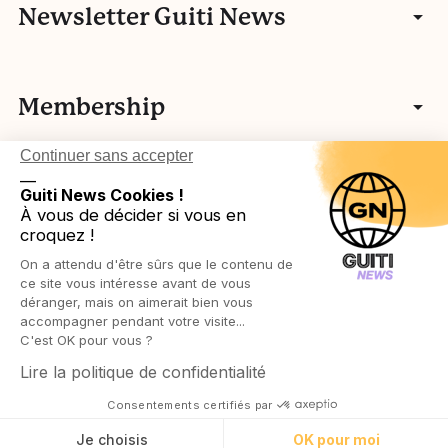
Communauté
Newsletter Guiti News
Portfolios
Qui sommes-nous ?
Manifeste
Vidéos
Membership
Nos autres activités
Fake news
L’histoire de Guiti
Podcasts
Continuer sans accepter
Vos idées
L’équipe Guiti News
Ressources pédagogiques
Testez-vous
__
Login in
Légal
Guiti News Cookies !
Cartographie des membres associatifs
Réseau européen
À vous de décider si vous en
Agenda
croquez !
Devenir membre
Protection des publics
On a attendu d'être sûrs que le contenu de
Ressources pédagogiques
Politique de confidentialité
ce site vous intéresse avant de vous
déranger, mais on aimerait bien vous
accompagner pendant votre visite...
Politique de cookies
C'est OK pour vous ?
Lire la politique de confidentialité
Conditions générales de vente
Consentements certifiés par
© Guiti News 2021 – tous droits réservés
Contactez-nous
Je choisis
OK pour moi