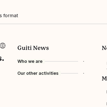
is format
Guiti News
N
s.
Who we are
Our other activities
Guiti’s history
M
Team
European network