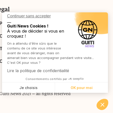
egal
Continuer sans accepter
__
Privacy Policy
Guiti News Cookies !
À vous de décider si vous en
Cookies policy
croquez !
On a attendu d'être sûrs que le
Terms of Sales
contenu de ce site vous intéresse
avant de vous déranger, mais on
aimerait bien vous accompagner pendant votre visite...
Contact us
C'est OK pour vous ?
Lire la politique de confidentialité
Consentements certifiés par
Je choisis
OK pour moi
Guiti News 2021 – all rights reserved
Axeptio consent
Plateforme de Gestion du Consentement : Person