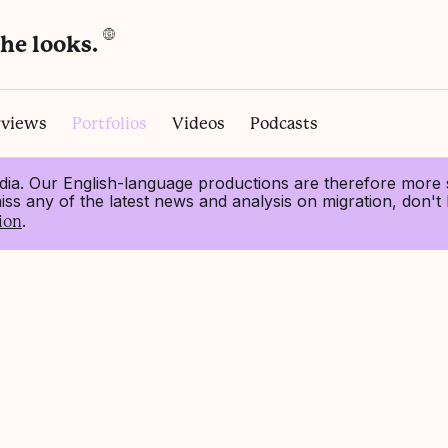
the looks.
rviews
Portfolios
Videos
Podcasts
dia. Our English-language productions are therefore more 
s any of the latest news and analysis on migration, don't 
.
ion